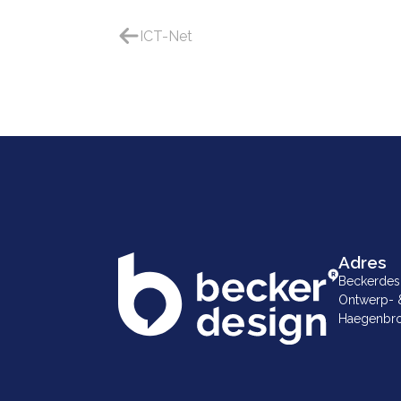
ICT-Net
Adres
Beckerdes
Ontwerp- 
Haegenbro