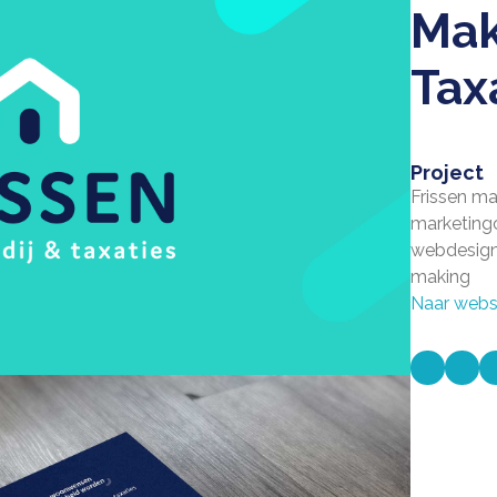
Mak
Tax
Project
Frissen ma
marketingc
webdesign,
making
Naar webs