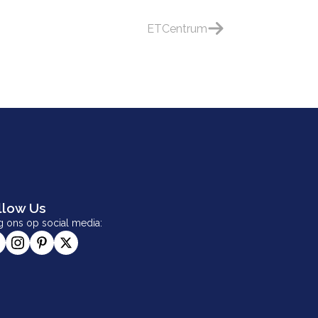
ETCentrum
llow Us
g ons op social media: