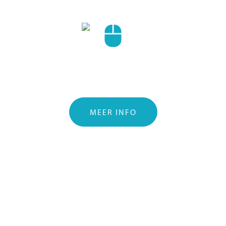
Webdesign
Een hele nieuwe website in gedachte of
mag je huidige website een opfrisbeurt
krijgen?
MEER INFO